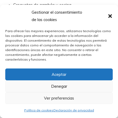
Croquetas de gambón y cecina
Ensaladilla de gambas al ajillo
Gestionar el consentimiento
Tataki de salmón con guacamole
de las cookies
Panecillos de brioche rellenos de tartar de atún
Para ofrecer las mejores experiencias, utilizamos tecnologías como
las cookies para almacenar y/o acceder a la información del
dispositivo. El consentimiento de estas tecnologías nos permitirá
procesar datos como el comportamiento de navegación o las
identificaciones únicas en este sitio. No consentir o retirar el
consentimiento, puede afectar negativamente a ciertas
características y funciones.
Aceptar
Denegar
Ver preferencias
Política de cookies
Declaración de privacidad
Ubicado en:
C. Peña Herbosa, 13, 39003