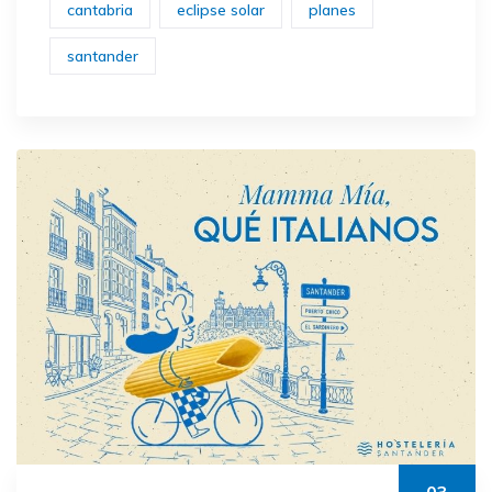
cantabria
eclipse solar
planes
santander
03