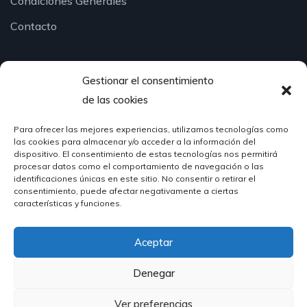
Condiciones Generales
Contacto
Gestionar el consentimiento
¿Hablamos?
de las cookies
Para ofrecer las mejores experiencias, utilizamos tecnologías como
624 51 12 10
las cookies para almacenar y/o acceder a la información del
info@hosteleriasantander.com
dispositivo. El consentimiento de estas tecnologías nos permitirá
procesar datos como el comportamiento de navegación o las
identificaciones únicas en este sitio. No consentir o retirar el
consentimiento, puede afectar negativamente a ciertas
características y funciones.
Aceptar
© 2026 Hostelería Santander | Powered by
DIGIDISA
Denegar
Ver preferencias