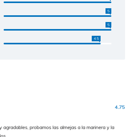
5
5
4.5
4.75
 agradables, probamos las almejas a la marinera y la
os.