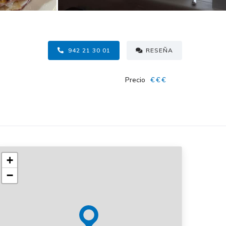
942 21 30 01
RESEÑA
Precio
€€€
+
−