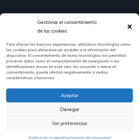
Gestionar el consentimiento
¿Hablamos?
de las cookies
Para ofrecer las mejores experiencias, utilizamos tecnologías como
624 51 12 10
las cookies para almacenar y/o acceder a la información del
info@hosteleriasantander.com
dispositivo. El consentimiento de estas tecnologías nos permitirá
procesar datos como el comportamiento de navegación o las
identificaciones únicas en este sitio. No consentir o retirar el
consentimiento, puede afectar negativamente a ciertas
características y funciones.
Aceptar
© 2026 Hostelería Santander | Powered by
DIGIDISA
Denegar
Ver preferencias
Política de cookies
Declaración de privacidad