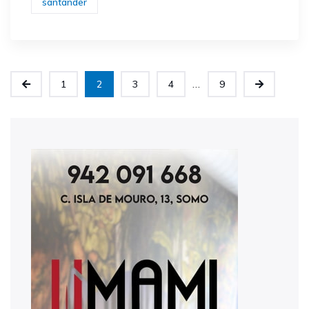
santander
...
1
2
3
4
9