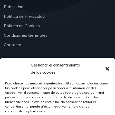
Publicidad
Política de Privacidad
Política de Cookies
Condiciones Generales
Contacto
Gestionar el consentimiento
¿Hablamos?
de las cookies
Para ofrecer las mejores experiencias, utilizamos tecnologías como
624 51 12 10
las cookies para almacenar y/o acceder a la información del
info@hosteleriasantander.com
dispositivo. El consentimiento de estas tecnologías nos permitirá
procesar datos como el comportamiento de navegación o las
identificaciones únicas en este sitio. No consentir o retirar el
consentimiento, puede afectar negativamente a ciertas
características y funciones.