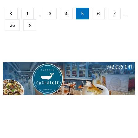
...
...
1
3
4
5
6
7
26