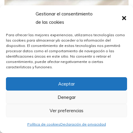
Gestionar el consentimiento
14
por Hostelería Santander
de las cookies
Nov
Para ofrecer las mejores experiencias, utilizamos tecnologías como
las cookies para almacenar y/o acceder a la información del
Menú de Navidad en Santander: la
dispositivo. El consentimiento de estas tecnologías nos permitirá
procesar datos como el comportamiento de navegación o las
propuesta ideal de Taberna
identificaciones únicas en este sitio. No consentir o retirar el
consentimiento, puede afectar negativamente a ciertas
Cachalote para grupos, empresas y
características y funciones.
familias
Aceptar
Con la llegada de las fiestas, muchas empresas,
grupos de amigos y familias empiezan a buscar el
Denegar
lugar perfecto donde celebrar su comida o cena
Ver preferencias
de Navidad. Si tú también
Política de cookies
Declaración de privacidad