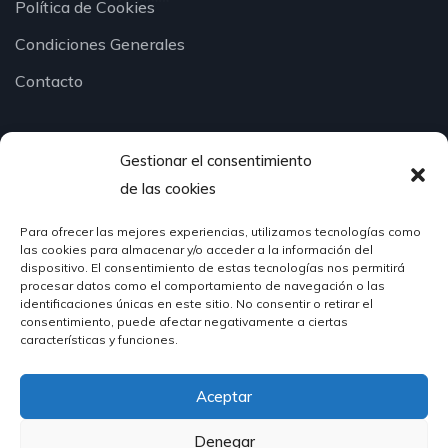
Política de Cookies
Condiciones Generales
Contacto
Gestionar el consentimiento
¿Hablamos?
de las cookies
Para ofrecer las mejores experiencias, utilizamos tecnologías como
624 51 12 10
las cookies para almacenar y/o acceder a la información del
info@hosteleriasantander.com
dispositivo. El consentimiento de estas tecnologías nos permitirá
procesar datos como el comportamiento de navegación o las
identificaciones únicas en este sitio. No consentir o retirar el
consentimiento, puede afectar negativamente a ciertas
características y funciones.
Aceptar
© 2026 Hostelería Santander | Powered by
DIGIDISA
Denegar