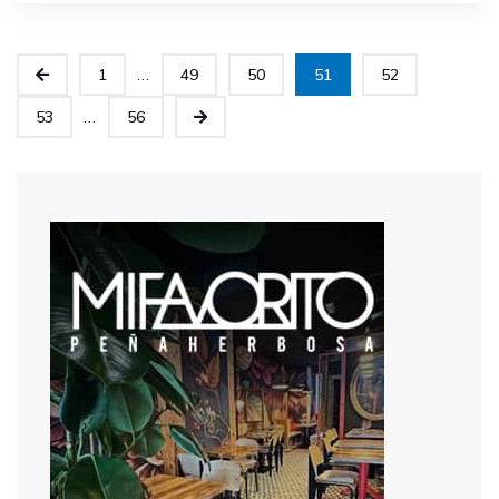
...
1
49
50
51
52
...
53
56