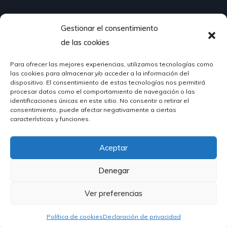
Gestionar el consentimiento
¿Hablamos?
de las cookies
Para ofrecer las mejores experiencias, utilizamos tecnologías como
624 51 12 10
las cookies para almacenar y/o acceder a la información del
info@hosteleriasantander.com
dispositivo. El consentimiento de estas tecnologías nos permitirá
procesar datos como el comportamiento de navegación o las
identificaciones únicas en este sitio. No consentir o retirar el
consentimiento, puede afectar negativamente a ciertas
características y funciones.
Aceptar
© 2026 Hostelería Santander | Powered by
DIGIDISA
Denegar
Ver preferencias
Política de cookies
Declaración de privacidad