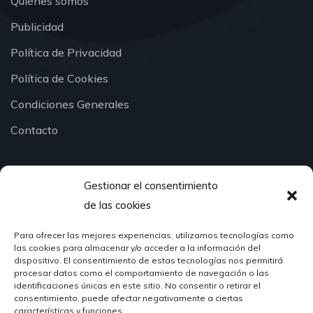
Quiénes somos
Publicidad
Política de Privacidad
Política de Cookies
Condiciones Generales
Contacto
Gestionar el consentimiento
¿Hablamos?
de las cookies
Para ofrecer las mejores experiencias, utilizamos tecnologías como
624 51 12 10
las cookies para almacenar y/o acceder a la información del
info@hosteleriasantander.com
dispositivo. El consentimiento de estas tecnologías nos permitirá
procesar datos como el comportamiento de navegación o las
identificaciones únicas en este sitio. No consentir o retirar el
consentimiento, puede afectar negativamente a ciertas
características y funciones.