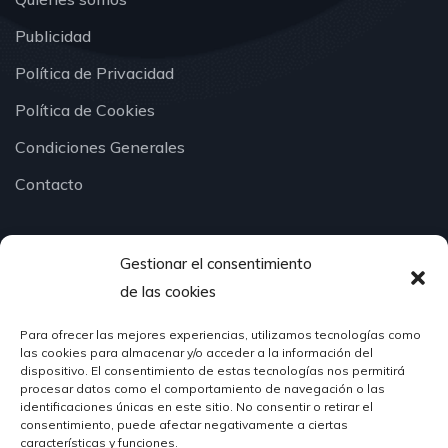
Publicidad
Política de Privacidad
Política de Cookies
Condiciones Generales
Contacto
Gestionar el consentimiento
¿Hablamos?
de las cookies
Para ofrecer las mejores experiencias, utilizamos tecnologías como
624 51 12 10
las cookies para almacenar y/o acceder a la información del
info@hosteleriasantander.com
dispositivo. El consentimiento de estas tecnologías nos permitirá
procesar datos como el comportamiento de navegación o las
identificaciones únicas en este sitio. No consentir o retirar el
consentimiento, puede afectar negativamente a ciertas
características y funciones.