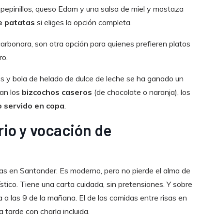
 pepinillos, queso Edam y una salsa de miel y mostaza
 patatas
si eliges la opción completa.
carbonara, son otra opción para quienes prefieren platos
ro.
es y bola de helado de dulce de leche se ha ganado un
fan los
bizcochos caseros
(de chocolate o naranja), los
 servido en copa
.
rio y vocación de
las en Santander. Es moderno, pero no pierde el alma de
rístico. Tiene una carta cuidada, sin pretensiones. Y sobre
a a las 9 de la mañana. El de las comidas entre risas en
tarde con charla incluida.