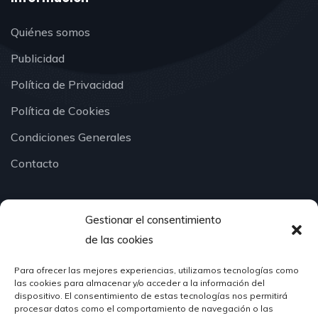
Quiénes somos
Publicidad
Política de Privacidad
Política de Cookies
Condiciones Generales
Contacto
Gestionar el consentimiento
¿Hablamos?
de las cookies
Para ofrecer las mejores experiencias, utilizamos tecnologías como
624 51 12 10
las cookies para almacenar y/o acceder a la información del
info@hosteleriasantander.com
dispositivo. El consentimiento de estas tecnologías nos permitirá
procesar datos como el comportamiento de navegación o las