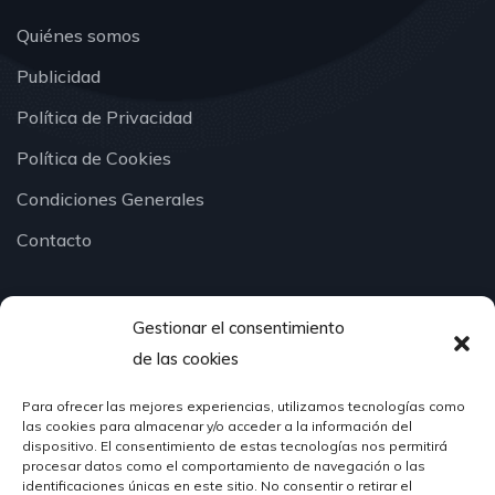
Quiénes somos
Publicidad
Política de Privacidad
Política de Cookies
Condiciones Generales
Contacto
Gestionar el consentimiento
¿Hablamos?
de las cookies
Para ofrecer las mejores experiencias, utilizamos tecnologías como
624 51 12 10
las cookies para almacenar y/o acceder a la información del
info@hosteleriasantander.com
dispositivo. El consentimiento de estas tecnologías nos permitirá
procesar datos como el comportamiento de navegación o las
identificaciones únicas en este sitio. No consentir o retirar el