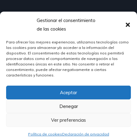
Gestionar el consentimiento
¿Hablamos?
de las cookies
Para ofrecer las mejores experiencias, utilizamos tecnologías como
624 51 12 10
las cookies para almacenar y/o acceder a la información del
info@hosteleriasantander.com
dispositivo. El consentimiento de estas tecnologías nos permitirá
procesar datos como el comportamiento de navegación o las
identificaciones únicas en este sitio. No consentir o retirar el
consentimiento, puede afectar negativamente a ciertas
características y funciones.
Aceptar
© 2026 Hostelería Santander | Powered by
DIGIDISA
Denegar
Ver preferencias
Política de cookies
Declaración de privacidad