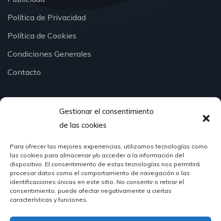
Política de Privacidad
Política de Cookies
Condiciones Generales
Contacto
Gestionar el consentimiento
¿Hablamos?
de las cookies
Para ofrecer las mejores experiencias, utilizamos tecnologías como
624 51 12 10
las cookies para almacenar y/o acceder a la información del
info@hosteleriasantander.com
dispositivo. El consentimiento de estas tecnologías nos permitirá
procesar datos como el comportamiento de navegación o las
identificaciones únicas en este sitio. No consentir o retirar el
consentimiento, puede afectar negativamente a ciertas
características y funciones.