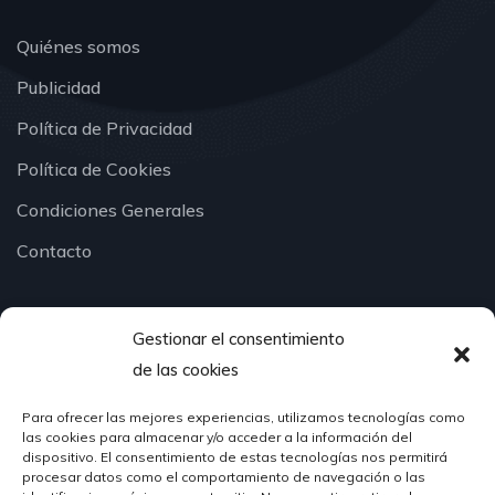
Quiénes somos
Publicidad
Política de Privacidad
Política de Cookies
Condiciones Generales
Contacto
Gestionar el consentimiento
¿Hablamos?
de las cookies
Para ofrecer las mejores experiencias, utilizamos tecnologías como
624 51 12 10
las cookies para almacenar y/o acceder a la información del
info@hosteleriasantander.com
dispositivo. El consentimiento de estas tecnologías nos permitirá
procesar datos como el comportamiento de navegación o las