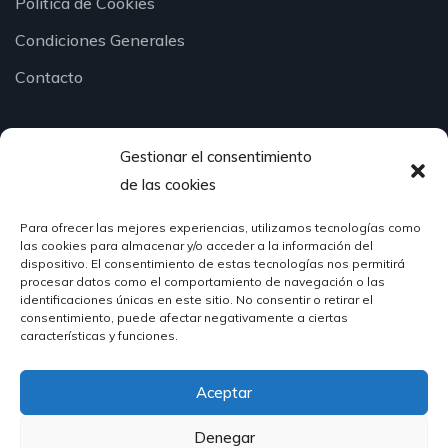
Política de Cookies
Condiciones Generales
Contacto
Gestionar el consentimiento
¿Hablamos?
de las cookies
Para ofrecer las mejores experiencias, utilizamos tecnologías como
624 51 12 10
las cookies para almacenar y/o acceder a la información del
info@hosteleriasantander.com
dispositivo. El consentimiento de estas tecnologías nos permitirá
procesar datos como el comportamiento de navegación o las
identificaciones únicas en este sitio. No consentir o retirar el
consentimiento, puede afectar negativamente a ciertas
características y funciones.
Aceptar
© 2026 Hostelería Santander | Powered by
DIGIDISA
Denegar