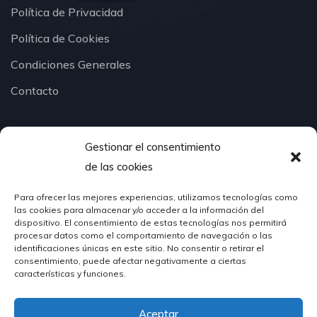
Política de Privacidad
Política de Cookies
Condiciones Generales
Contacto
Gestionar el consentimiento
¿Hablamos?
de las cookies
Para ofrecer las mejores experiencias, utilizamos tecnologías como
624 51 12 10
las cookies para almacenar y/o acceder a la información del
info@hosteleriasantander.com
dispositivo. El consentimiento de estas tecnologías nos permitirá
procesar datos como el comportamiento de navegación o las
identificaciones únicas en este sitio. No consentir o retirar el
consentimiento, puede afectar negativamente a ciertas
características y funciones.
Aceptar