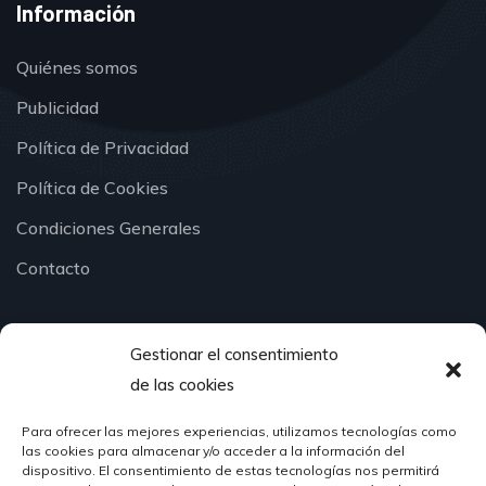
Información
Quiénes somos
Publicidad
Política de Privacidad
Política de Cookies
Condiciones Generales
Contacto
Gestionar el consentimiento
¿Hablamos?
de las cookies
Para ofrecer las mejores experiencias, utilizamos tecnologías como
624 51 12 10
las cookies para almacenar y/o acceder a la información del
info@hosteleriasantander.com
dispositivo. El consentimiento de estas tecnologías nos permitirá