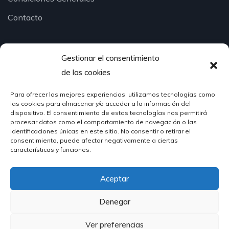
Contacto
Gestionar el consentimiento
¿Hablamos?
de las cookies
Para ofrecer las mejores experiencias, utilizamos tecnologías como
624 51 12 10
las cookies para almacenar y/o acceder a la información del
info@hosteleriasantander.com
dispositivo. El consentimiento de estas tecnologías nos permitirá
procesar datos como el comportamiento de navegación o las
identificaciones únicas en este sitio. No consentir o retirar el
consentimiento, puede afectar negativamente a ciertas
características y funciones.
Aceptar
© 2026 Hostelería Santander | Powered by
DIGIDISA
Denegar
Ver preferencias