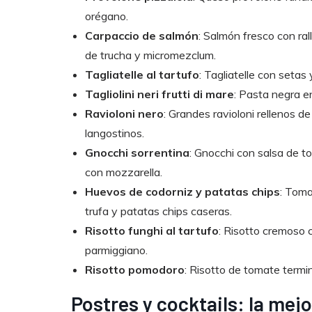
orégano.
Carpaccio de salmón
: Salmón fresco con ra
de trucha y micromezclum.
Tagliatelle al tartufo
: Tagliatelle con setas 
Tagliolini neri frutti di mare
: Pasta negra e
Ravioloni nero
: Grandes ravioloni rellenos 
langostinos.
Gnocchi sorrentina
: Gnocchi con salsa de t
con mozzarella.
Huevos de codorniz y patatas chips
: Toma
trufa y patatas chips caseras.
Risotto funghi al tartufo
: Risotto cremoso c
parmiggiano.
Risotto pomodoro
: Risotto de tomate termi
Postres y cocktails: la mej