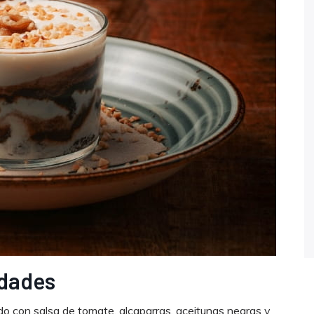
idades
do con salsa de tomate, alcaparras, aceitunas negras y