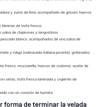
lladura y zumo de lima, acompañado de grissini, huevos
y láminas de trufa fresca.
n salsa de chipirones y langostinos.
de pescado blanco, acompañados de una salsa de
omate y nduja (sobrasada italiana picante), gratinados
te fresco, mozzarella, huevos de codorniz, aceite de
on setas, trufa fresca laminada y crujiente de
nado con un corazón de burrata.
or forma de terminar la velada