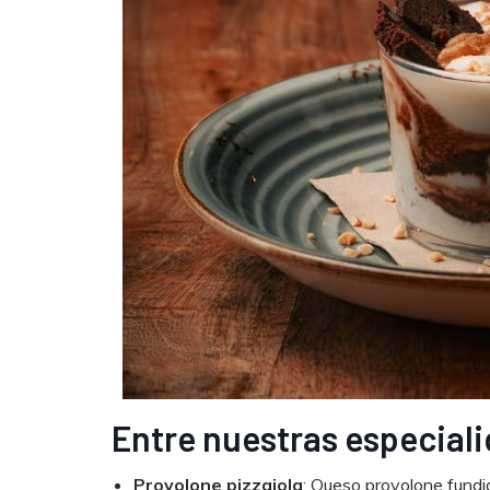
Entre nuestras especial
Provolone pizzaiola
: Queso provolone fundi