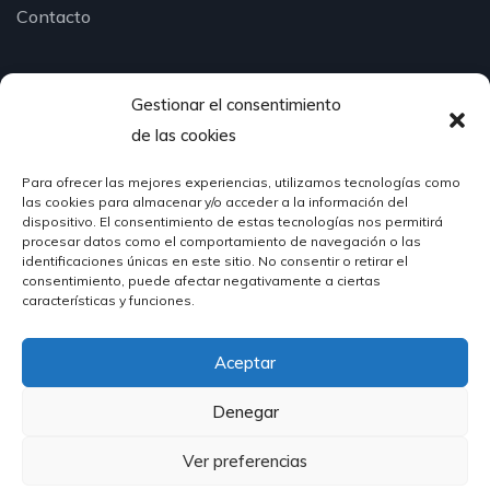
Contacto
Gestionar el consentimiento
¿Hablamos?
de las cookies
Para ofrecer las mejores experiencias, utilizamos tecnologías como
624 51 12 10
las cookies para almacenar y/o acceder a la información del
info@hosteleriasantander.com
dispositivo. El consentimiento de estas tecnologías nos permitirá
procesar datos como el comportamiento de navegación o las
identificaciones únicas en este sitio. No consentir o retirar el
consentimiento, puede afectar negativamente a ciertas
características y funciones.
Aceptar
© 2026 Hostelería Santander | Powered by
DIGIDISA
Denegar
Ver preferencias