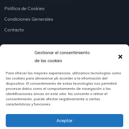
Política de Cookies
Condiciones Generales
Contacto
Gestionar el consentimiento
¿Hablamos?
de las cookies
Para ofrecer las mejores experiencias, utilizamos tecnologías como
624 51 12 10
las cookies para almacenar y/o acceder a la información del
info@hosteleriasantander.com
dispositivo. El consentimiento de estas tecnologías nos permitirá
procesar datos como el comportamiento de navegación o las
identificaciones únicas en este sitio. No consentir o retirar el
consentimiento, puede afectar negativamente a ciertas
características y funciones.
Aceptar
© 2026 Hostelería Santander | Powered by
DIGIDISA