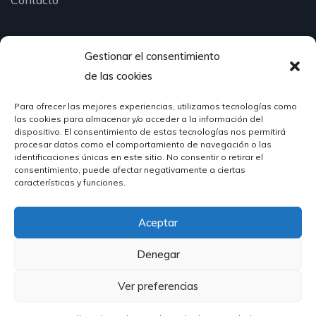
Gestionar el consentimiento
¿Hablamos?
de las cookies
Para ofrecer las mejores experiencias, utilizamos tecnologías como
624 51 12 10
las cookies para almacenar y/o acceder a la información del
info@hosteleriasantander.com
dispositivo. El consentimiento de estas tecnologías nos permitirá
procesar datos como el comportamiento de navegación o las
identificaciones únicas en este sitio. No consentir o retirar el
consentimiento, puede afectar negativamente a ciertas
características y funciones.
Aceptar
© 2026 Hostelería Santander | Powered by
DIGIDISA
Denegar
Ver preferencias