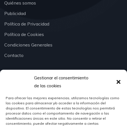
Quiénes somos
Publicidad
Política de Privacidad
Política de Cookies
Condiciones Generales
Contacto
Gestionar el consentimiento
¿Hablamos?
de las cookies
Para ofrecer las mejores experiencias, utilizamos tecnologías como
624 51 12 10
las cookies para almacenar y/o acceder a la información del
info@hosteleriasantander.com
dispositivo. El consentimiento de estas tecnologías nos permitirá
procesar datos como el comportamiento de navegación o las
identificaciones únicas en este sitio. No consentir o retirar el
consentimiento, puede afectar negativamente a ciertas