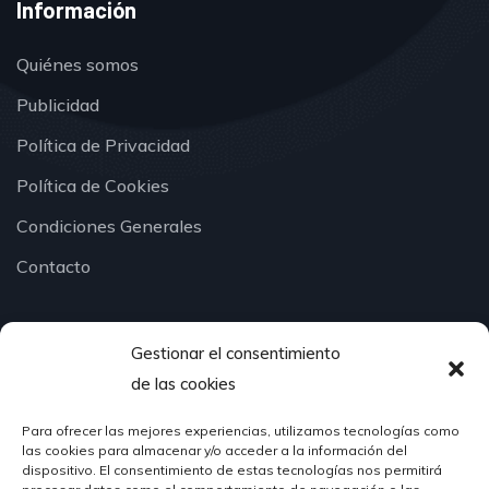
Información
Quiénes somos
Publicidad
Política de Privacidad
Política de Cookies
Condiciones Generales
Contacto
Gestionar el consentimiento
¿Hablamos?
de las cookies
Para ofrecer las mejores experiencias, utilizamos tecnologías como
624 51 12 10
las cookies para almacenar y/o acceder a la información del
info@hosteleriasantander.com
dispositivo. El consentimiento de estas tecnologías nos permitirá