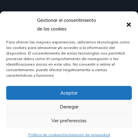
Gestionar el consentimiento
¿Hablamos?
de las cookies
Para ofrecer las mejores experiencias, utilizamos tecnologías como
624 51 12 10
las cookies para almacenar y/o acceder a la información del
info@hosteleriasantander.com
dispositivo. El consentimiento de estas tecnologías nos permitirá
procesar datos como el comportamiento de navegación o las
identificaciones únicas en este sitio. No consentir o retirar el
consentimiento, puede afectar negativamente a ciertas
características y funciones.
Aceptar
© 2026 Hostelería Santander | Powered by
DIGIDISA
Denegar
Ver preferencias
Política de cookies
Declaración de privacidad