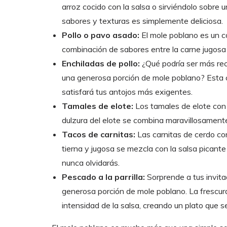
arroz cocido con la salsa o sirviéndolo sobre 
sabores y texturas es simplemente deliciosa.
Pollo o pavo asado:
El mole poblano es un c
combinación de sabores entre la carne jugosa y
Enchiladas de pollo:
¿Qué podría ser más re
una generosa porción de mole poblano? Esta 
satisfará tus antojos más exigentes.
Tamales de elote:
Los tamales de elote con
dulzura del elote se combina maravillosamente 
Tacos de carnitas:
Las carnitas de cerdo co
tierna y jugosa se mezcla con la salsa picant
nunca olvidarás.
Pescado a la parrilla:
Sorprende a tus invitad
generosa porción de mole poblano. La frescu
intensidad de la salsa, creando un plato que s