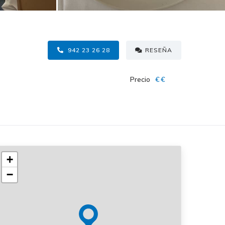
942 23 26 28
RESEÑA
Precio
€€
+
−