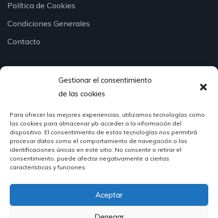
Política de Cookies
Condiciones Generales
Contacto
Gestionar el consentimiento
¿Hablamos?
de las cookies
Para ofrecer las mejores experiencias, utilizamos tecnologías como
624 51 12 10
las cookies para almacenar y/o acceder a la información del
info@hosteleriasantander.com
dispositivo. El consentimiento de estas tecnologías nos permitirá
procesar datos como el comportamiento de navegación o las
identificaciones únicas en este sitio. No consentir o retirar el
consentimiento, puede afectar negativamente a ciertas
características y funciones.
Aceptar
© 2026 Hostelería Santander | Powered by
DIGIDISA
Denegar