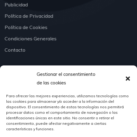
Publicidad
Política de Privacidad
Política de Cookies
Condiciones Generales
Contacto
Gestionar el consentimiento
¿Hablamos?
de las cookies
Para ofrecer las mejores experiencias, utilizamos tecnologías como
624 51 12 10
las cookies para almacenar y/o acceder a la información del
info@hosteleriasantander.com
dispositivo. El consentimiento de estas tecnologías nos permitirá
procesar datos como el comportamiento de navegación o las
identificaciones únicas en este sitio. No consentir o retirar el
consentimiento, puede afectar negativamente a ciertas
características y funciones.