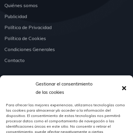
Quiénes somos
Publicidad
Política de Privacidad
Política de Cookies
Condiciones Generales
Contacto
Gestionar el consentimiento
¿Hablamos?
de las cookies
Para ofrecer las mejores experiencias, utilizamos tecnologías como
624 51 12 10
las cookies para almacenar y/o acceder a la información del
info@hosteleriasantander.com
dispositivo. El consentimiento de estas tecnologías nos permitirá
procesar datos como el comportamiento de navegación o las
identificaciones únicas en este sitio. No consentir o retirar el
consentimiento, puede afectar negativamente a ciertas