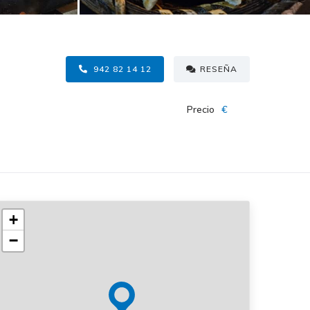
942 82 14 12
RESEÑA
Precio
€
+
−