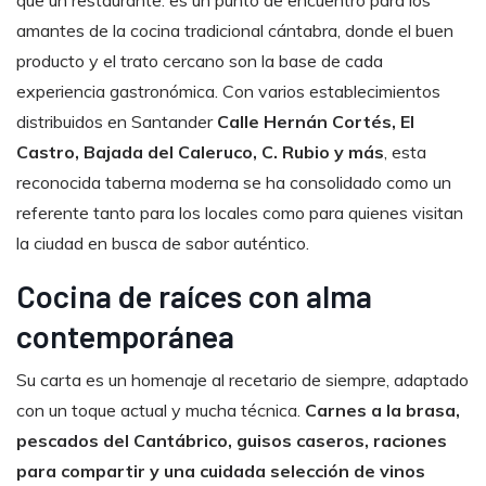
que
un
restaurante:
es
un
punto
de
encuentro
para
los
amantes
de
la
cocina
tradicional
cántabra,
donde
el
buen
producto
y
el
trato
cercano
son
la
base
de
cada
experiencia
gastronómica.
Con
varios
establecimientos
distribuidos
en
Santander
Calle
Hernán
Cortés,
El
Castro,
Bajada
del
Caleruco,
C.
Rubio
y
más
,
esta
reconocida
taberna
moderna
se
ha
consolidado
como
un
referente
tanto
para
los
locales
como
para
quienes
visitan
la
ciudad
en
busca
de
sabor
auténtico.
Cocina
de
raíces
con
alma
contemporánea
Su
carta
es
un
homenaje
al
recetario
de
siempre,
adaptado
con
un
toque
actual
y
mucha
técnica.
Carnes
a
la
brasa,
pescados
del
Cantábrico,
guisos
caseros,
raciones
para
compartir
y
una
cuidada
selección
de
vinos