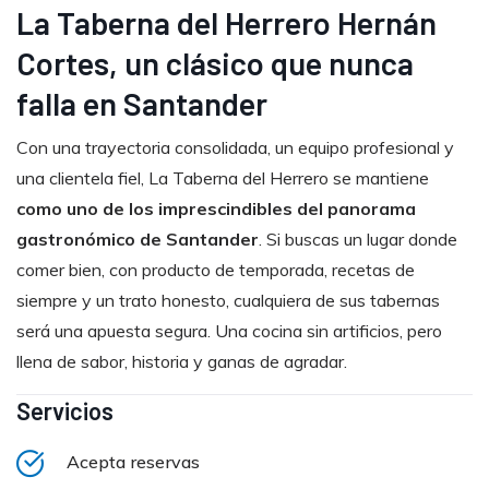
La Taberna del Herrero Hernán
Cortes, un
clásico
que
nunca
falla
en
Santander
Con
una
trayectoria
consolidada,
un
equipo
profesional
y
una
clientela
fiel,
La
Taberna
del
Herrero
se
mantiene
como
uno
de
los
imprescindibles
del
panorama
gastronómico
de
Santander
.
Si
buscas
un
lugar
donde
comer
bien,
con
producto
de
temporada,
recetas
de
siempre
y
un
trato
honesto,
cualquiera
de
sus
tabernas
será
una
apuesta
segura.
Una
cocina
sin
artificios,
pero
llena
de
sabor,
historia
y
ganas
de
agradar.
Servicios
Acepta reservas