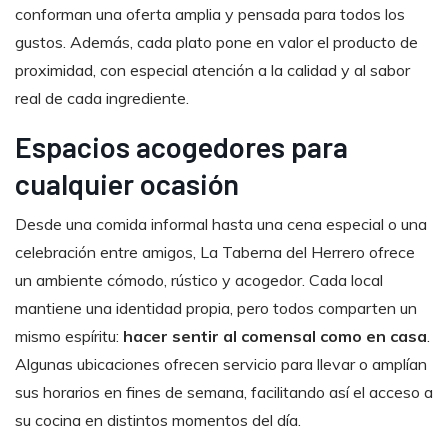
conforman
una
oferta
amplia
y
pensada
para
todos
los
gustos.
Además,
cada
plato
pone
en
valor
el
producto
de
proximidad,
con
especial
atención
a
la
calidad
y
al
sabor
real
de
cada
ingrediente.
Espacios
acogedores
para
cualquier
ocasión
Desde
una
comida
informal
hasta
una
cena
especial
o
una
celebración
entre
amigos,
La
Taberna
del
Herrero
ofrece
un
ambiente
cómodo,
rústico
y
acogedor.
Cada
local
mantiene
una
identidad
propia,
pero
todos
comparten
un
mismo
espíritu:
hacer
sentir
al
comensal
como
en
casa
.
Algunas
ubicaciones
ofrecen
servicio
para
llevar
o
amplían
sus
horarios
en
fines
de
semana,
facilitando
así
el
acceso
a
su
cocina
en
distintos
momentos
del
día.