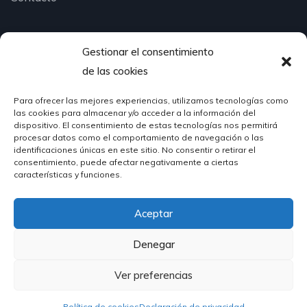
Gestionar el consentimiento
¿Hablamos?
de las cookies
Para ofrecer las mejores experiencias, utilizamos tecnologías como
624 51 12 10
las cookies para almacenar y/o acceder a la información del
info@hosteleriasantander.com
dispositivo. El consentimiento de estas tecnologías nos permitirá
procesar datos como el comportamiento de navegación o las
identificaciones únicas en este sitio. No consentir o retirar el
consentimiento, puede afectar negativamente a ciertas
características y funciones.
Aceptar
© 2026 Hostelería Santander | Powered by
DIGIDISA
Denegar
Ver preferencias
Política de cookies
Declaración de privacidad