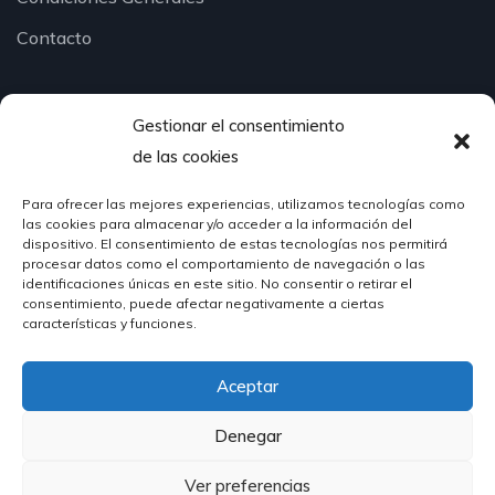
Contacto
Gestionar el consentimiento
¿Hablamos?
de las cookies
Para ofrecer las mejores experiencias, utilizamos tecnologías como
624 51 12 10
las cookies para almacenar y/o acceder a la información del
info@hosteleriasantander.com
dispositivo. El consentimiento de estas tecnologías nos permitirá
procesar datos como el comportamiento de navegación o las
identificaciones únicas en este sitio. No consentir o retirar el
consentimiento, puede afectar negativamente a ciertas
características y funciones.
Aceptar
© 2026 Hostelería Santander | Powered by
DIGIDISA
Denegar
Ver preferencias