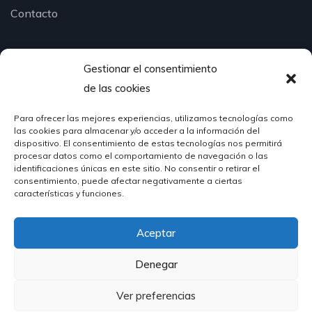
Contacto
Gestionar el consentimiento
¿Hablamos?
de las cookies
Para ofrecer las mejores experiencias, utilizamos tecnologías como
624 51 12 10
las cookies para almacenar y/o acceder a la información del
info@hosteleriasantander.com
dispositivo. El consentimiento de estas tecnologías nos permitirá
procesar datos como el comportamiento de navegación o las
identificaciones únicas en este sitio. No consentir o retirar el
consentimiento, puede afectar negativamente a ciertas
características y funciones.
Aceptar
© 2026 Hostelería Santander | Powered by
DIGIDISA
Denegar
Ver preferencias