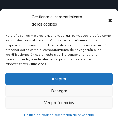
Gestionar el consentimiento
¿Hablamos?
de las cookies
Para ofrecer las mejores experiencias, utilizamos tecnologías como
624 51 12 10
las cookies para almacenar y/o acceder a la información del
info@hosteleriasantander.com
dispositivo. El consentimiento de estas tecnologías nos permitirá
procesar datos como el comportamiento de navegación o las
identificaciones únicas en este sitio. No consentir o retirar el
consentimiento, puede afectar negativamente a ciertas
características y funciones.
Aceptar
© 2026 Hostelería Santander | Powered by
DIGIDISA
Denegar
Ver preferencias
Política de cookies
Declaración de privacidad