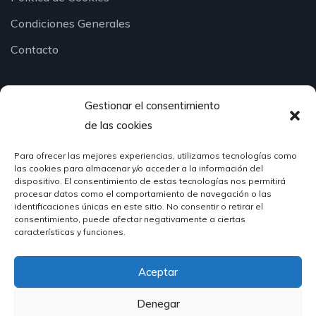
Condiciones Generales
Contacto
Gestionar el consentimiento
¿Hablamos?
de las cookies
Para ofrecer las mejores experiencias, utilizamos tecnologías como
624 51 12 10
las cookies para almacenar y/o acceder a la información del
info@hosteleriasantander.com
dispositivo. El consentimiento de estas tecnologías nos permitirá
procesar datos como el comportamiento de navegación o las
identificaciones únicas en este sitio. No consentir o retirar el
consentimiento, puede afectar negativamente a ciertas
características y funciones.
Aceptar
© 2026 Hostelería Santander | Powered by
DIGIDISA
Denegar