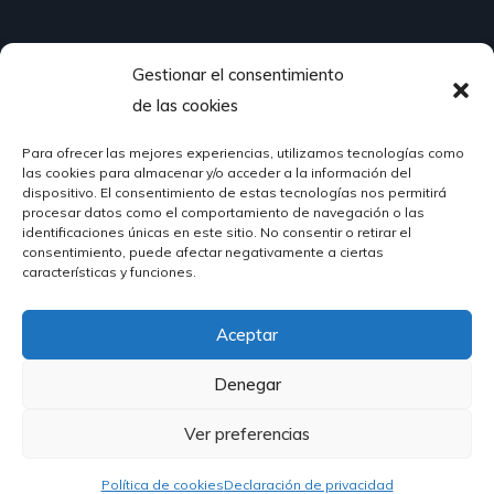
Gestionar el consentimiento
¿Hablamos?
de las cookies
Para ofrecer las mejores experiencias, utilizamos tecnologías como
624 51 12 10
las cookies para almacenar y/o acceder a la información del
info@hosteleriasantander.com
dispositivo. El consentimiento de estas tecnologías nos permitirá
procesar datos como el comportamiento de navegación o las
identificaciones únicas en este sitio. No consentir o retirar el
consentimiento, puede afectar negativamente a ciertas
características y funciones.
Aceptar
© 2026 Hostelería Santander | Powered by
DIGIDISA
Denegar
Ver preferencias
Política de cookies
Declaración de privacidad