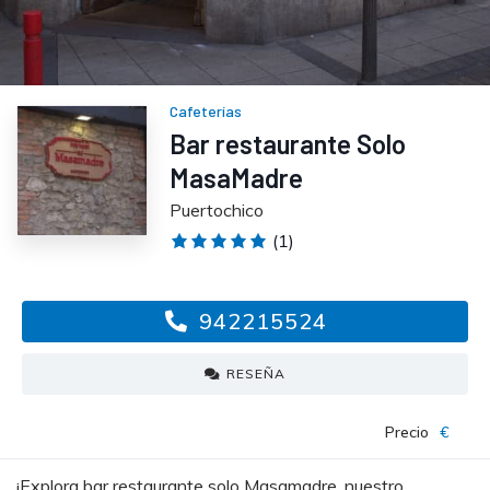
Cafeterías
Bar restaurante Solo
MasaMadre
Puertochico
(1)
942215524
RESEÑA
Precio
€
¡Explora bar restaurante solo Masamadre, nuestro