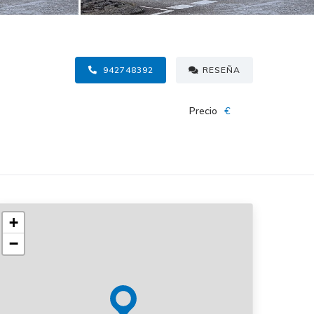
942748392
RESEÑA
Precio
€
+
−