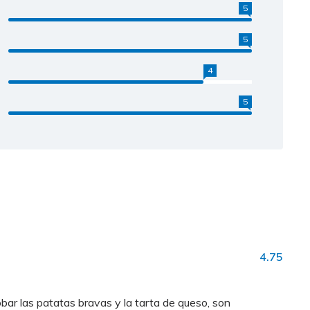
5
5
4
5
4.75
bar las patatas bravas y la tarta de queso, son