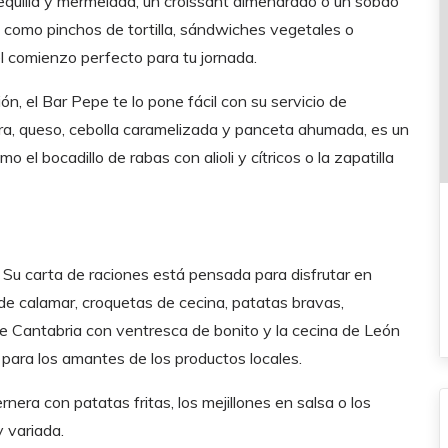
equilla y mermelada, un croissant almendrado o un sobao
 como pinchos de tortilla, sándwiches vegetales o
el comienzo perfecto para tu jornada.
n, el Bar Pepe te lo pone fácil con su servicio de
nera, queso, cebolla caramelizada y panceta ahumada, es un
el bocadillo de rabas con alioli y cítricos o la zapatilla
 Su carta de raciones está pensada para disfrutar en
e calamar, croquetas de cecina, patatas bravas,
 de Cantabria con ventresca de bonito y la cecina de León
s para los amantes de los productos locales.
nera con patatas fritas, los mejillones en salsa o los
 variada.