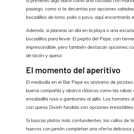
si prefieres algo dulce como una tostada con mant
pasiego, como si te decantas por opciones saladas
bocadillos de lomo, pollo o pavo, aquí encontrarás 
Además, si planeas un día en la playa o una excursió
bocadillos para llevar. El pepito del Pepe, con ter
imprescindible, pero también destacan opciones como 
de lacón y queso.
El momento del aperitivo
El mediodía en el Bar Pepe es sinónimo de picoteo.
buena compañía y abarca clásicos como las rabas d
ensaladilla rusa o gambones al ajillo. Los tomates
con queso Divirín fundido son opciones irresistible
Si buscas platos más contundentes, los callos de ter
huevos con jamón completan una oferta deliciosa y