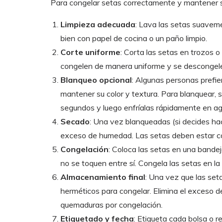
Para congelar setas correctamente y mantener su
Limpieza adecuada
: Lava las setas suaveme
bien con papel de cocina o un paño limpio.
Corte uniforme
: Corta las setas en trozos 
congelen de manera uniforme y se descongel
Blanqueo opcional
: Algunas personas prefie
mantener su color y textura. Para blanquear,
segundos y luego enfríalas rápidamente en ag
Secado
: Una vez blanqueadas (si decides hac
exceso de humedad. Las setas deben estar c
Congelación
: Coloca las setas en una bande
no se toquen entre sí. Congela las setas en l
Almacenamiento final
: Una vez que las set
herméticos para congelar. Elimina el exceso de
quemaduras por congelación.
Etiquetado y fecha
: Etiqueta cada bolsa o r