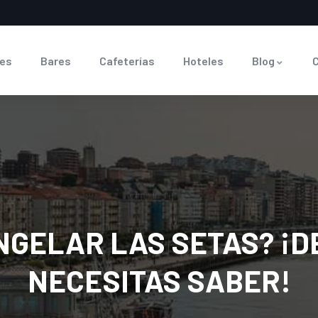
es
Bares
Cafeterías
Hoteles
Blog
NGELAR LAS SETAS? ¡D
NECESITAS SABER!