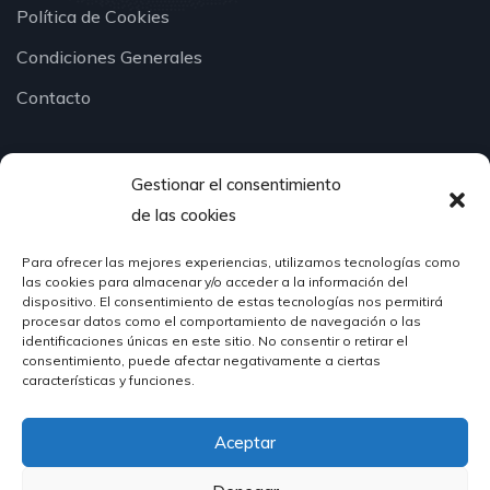
Política de Cookies
Condiciones Generales
Contacto
Gestionar el consentimiento
¿Hablamos?
de las cookies
Para ofrecer las mejores experiencias, utilizamos tecnologías como
624 51 12 10
las cookies para almacenar y/o acceder a la información del
info@hosteleriasantander.com
dispositivo. El consentimiento de estas tecnologías nos permitirá
procesar datos como el comportamiento de navegación o las
identificaciones únicas en este sitio. No consentir o retirar el
consentimiento, puede afectar negativamente a ciertas
características y funciones.
Aceptar
© 2026 Hostelería Santander | Powered by
DIGIDISA