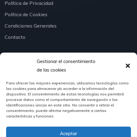
Política de Privacidad
Política de Cookies
Condiciones Generales
Contacto
Gestionar el consentimiento
¿Hablamos?
de las cookies
Para ofrecer las mejores experiencias, utilizamos tecnologías como
624 51 12 10
las cookies para almacenar y/o acceder a la información del
info@hosteleriasantander.com
dispositivo. El consentimiento de estas tecnologías nos permitirá
procesar datos como el comportamiento de navegación o las
identificaciones únicas en este sitio. No consentir o retirar el
consentimiento, puede afectar negativamente a ciertas
características y funciones.
Aceptar