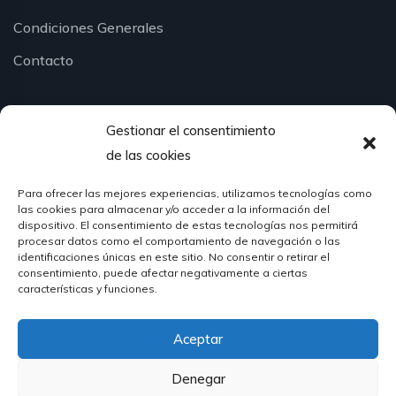
Condiciones Generales
Contacto
Gestionar el consentimiento
¿Hablamos?
de las cookies
Para ofrecer las mejores experiencias, utilizamos tecnologías como
624 51 12 10
las cookies para almacenar y/o acceder a la información del
info@hosteleriasantander.com
dispositivo. El consentimiento de estas tecnologías nos permitirá
procesar datos como el comportamiento de navegación o las
identificaciones únicas en este sitio. No consentir o retirar el
consentimiento, puede afectar negativamente a ciertas
características y funciones.
Aceptar
© 2026 Hostelería Santander | Powered by
DIGIDISA
Denegar