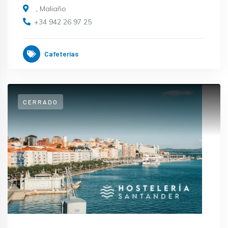
,
Maliaño
+34 942 26 97 25
Cafeterías
CERRADO