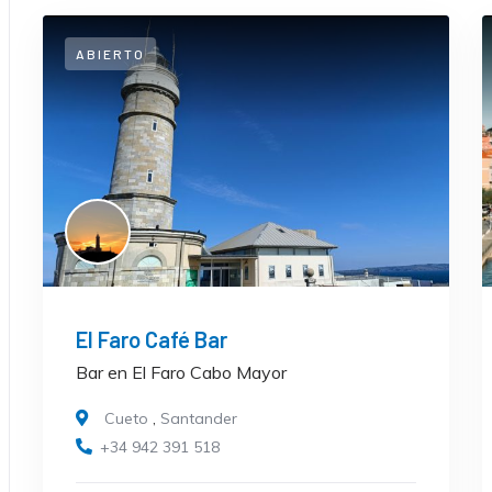
ABIERTO
El Faro Café Bar
Bar en El Faro Cabo Mayor
Cueto
,
Santander
+34 942 391 518