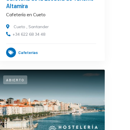
Altamira
Cafetería en Cueto
Cueto
,
Santander
+34 622 68 34 48
Cafeterías
ABIERTO