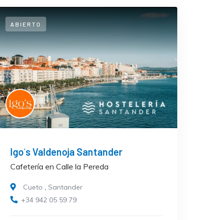
ABIERTO
Igo´s Valdenoja Santander
Cafetería en Calle la Pereda
Cueto
,
Santander
+34 942 05 59 79