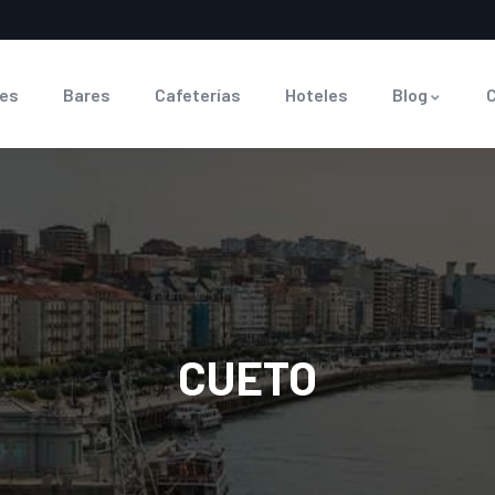
es
Bares
Cafeterías
Hoteles
Blog
CUETO