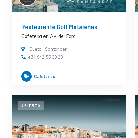
Restaurante Golf Mataleñas
Cafetería en Av. del Faro
Cueto
,
Santander
+34 942 55 09 23
Cafeterías
ABIERTO