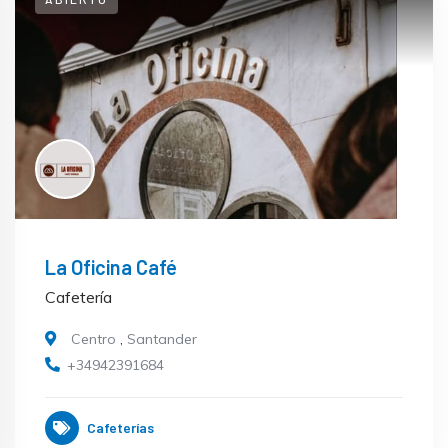
La Oficina Café
Cafetería
Centro
,
Santander
+34942391684
Cafeterías