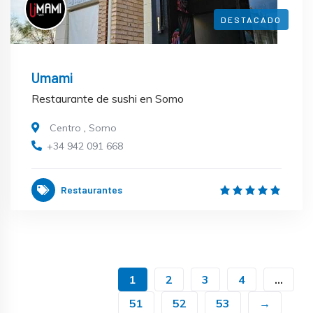
DESTACADO
Umami
Restaurante de sushi en Somo
Centro
,
Somo
+34 942 091 668
Restaurantes
1
2
3
4
...
51
52
53
→