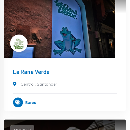
La Rana Verde
Centro
,
Santander
Bares
ABIERTO