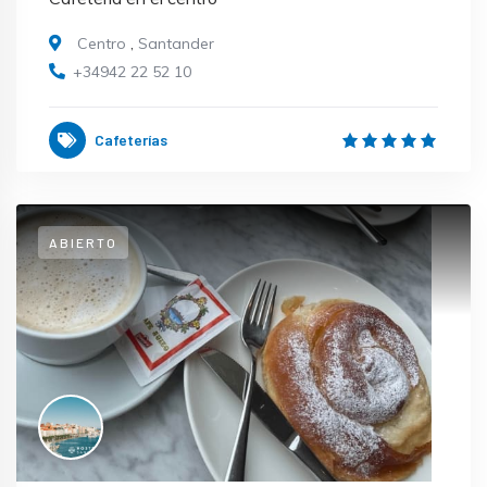
Centro
,
Santander
+34942 22 52 10
Cafeterías
ABIERTO