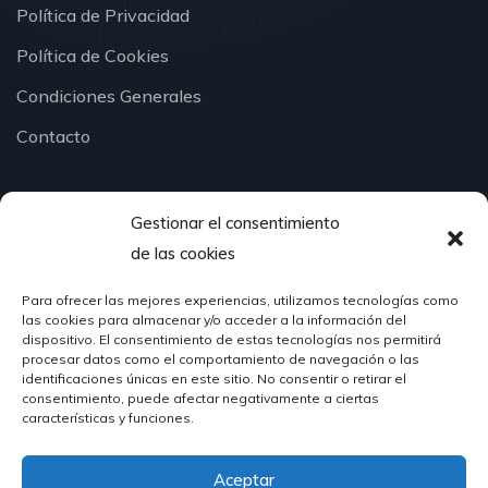
Política de Privacidad
Política de Cookies
Condiciones Generales
Contacto
Gestionar el consentimiento
¿Hablamos?
de las cookies
Para ofrecer las mejores experiencias, utilizamos tecnologías como
624 51 12 10
las cookies para almacenar y/o acceder a la información del
info@hosteleriasantander.com
dispositivo. El consentimiento de estas tecnologías nos permitirá
procesar datos como el comportamiento de navegación o las
identificaciones únicas en este sitio. No consentir o retirar el
consentimiento, puede afectar negativamente a ciertas
características y funciones.
Aceptar