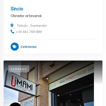
Sincio
Obrador artesanal
Tetuán
,
Santander
+34 641 769 889
Cafeterías
CERRADO