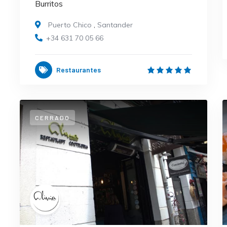
Burritos
Puerto Chico
,
Santander
+34 631 70 05 66
Restaurantes
CERRADO