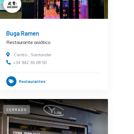
Buga Ramen
Restaurante asiático
Centro
,
Santander
+34 942 36 08 50
Restaurantes
CERRADO