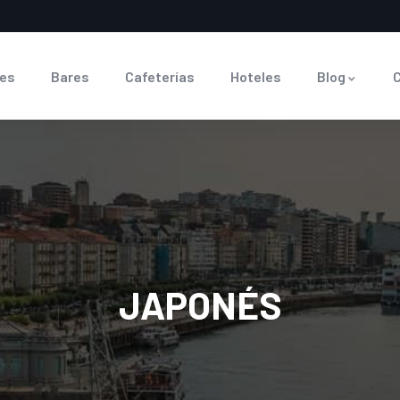
es
Bares
Cafeterías
Hoteles
Blog
JAPONÉS