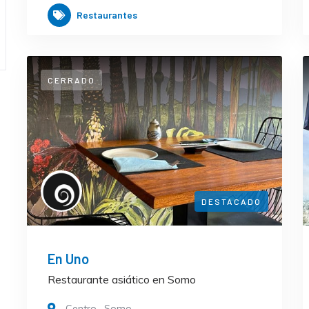
Restaurantes
CERRADO
DESTACADO
En Uno
Restaurante asiático en Somo
Centro
,
Somo