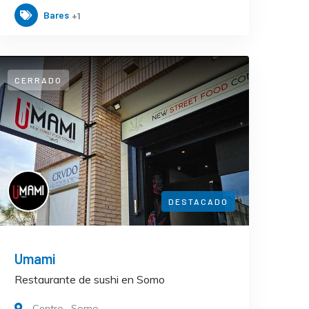
Bares
+1
CERRADO
DESTACADO
Umami
Restaurante de sushi en Somo
Centro
,
Somo