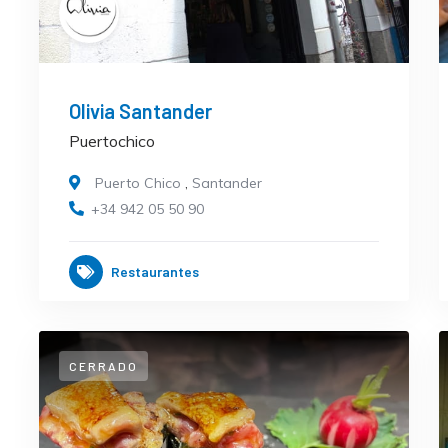
Olivia Santander
Puertochico
Puerto Chico
,
Santander
+34 942 05 50 90
Restaurantes
CERRADO