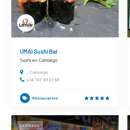
UMAI Sushi Bar
Sushi en Camargo
,
Camargo
+34 747 49 23 68
Restaurantes
CERRADO