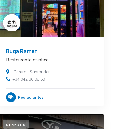
Buga Ramen
Restaurante asiático
Centro
,
Santander
+34 942 36 08 50
Restaurantes
CERRADO